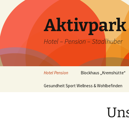
Zum
Inhalt
springen
Aktivpar
Hotel – Pension – Stadlhuber
Hotel Pension
Blockhaus „Kremshütte“
Unser Hotel im Winter
Gesundheit Sport Wellness & Wohlbefinden
Blockhaus „Kremshütte“
im Winter
Unsere Zimmer
Uns