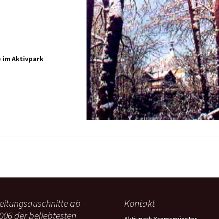
e im Aktivpark
eitungsauschnitte ab
Kontakt
006 der beliebtesten