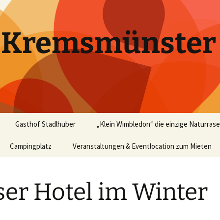
k Kremsmünster
Gasthof Stadlhuber
„Klein Wimbledon“ die einzige Naturrase
Campingplatz
Veranstaltungen & Eventlocation zum Mieten
Bericht in „happy tennis“
Ausgabe 07/2004
Events – Rückblick
Tennis
er Hotel im Winter
Promis