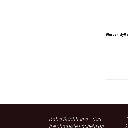
Winteridyll
Babsi Stadlhuber - das
Z
berühmteste Lächeln am
2