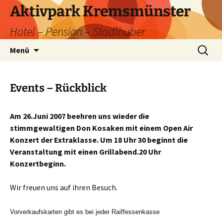
Zum
Aktivpark Kremsmünster
Inhalt
Hotel – Pension – Stadlhuber
springen
Suchen
Menü
nach:
Events – Rückblick
Am 26.Juni 2007 beehren uns wieder die
stimmgewaltigen Don Kosaken mit einem Open Air
Konzert der Extraklasse. Um 18 Uhr 30 beginnt die
Veranstaltung mit einen Grillabend.20 Uhr
Konzertbeginn.
Wir freuen uns auf ihren Besuch.
Vorverkaufskarten gibt es bei jeder Raiffessenkasse