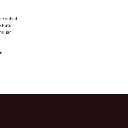
e Freiheit
e Natur
miliär
in