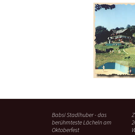
Babsi Stadlhuber - das
Z
berühmteste Lächeln am
2
Oktoberfest
W