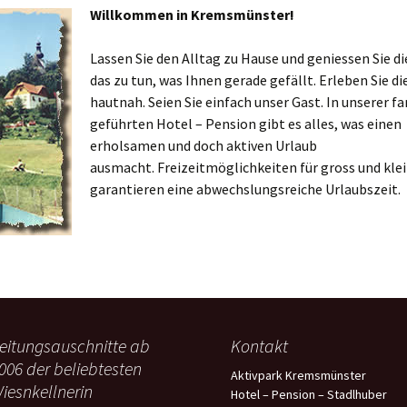
Willkommen in Kremsmünster!
Lassen Sie den Alltag zu Hause und geniessen Sie di
das zu tun, was Ihnen gerade gefällt. Erleben Sie di
hautnah. Seien Sie einfach unser Gast. In unserer fa
geführten Hotel – Pension gibt es alles, was einen
erholsamen und doch aktiven Urlaub
ausmacht. Freizeitmöglichkeiten für gross und kle
garantieren eine abwechslungsreiche Urlaubszeit.
eitungsauschnitte ab
Kontakt
006 der beliebtesten
Aktivpark Kremsmünster
iesnkellnerin
Hotel – Pension – Stadlhuber