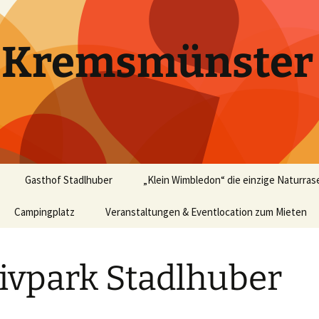
k Kremsmünster
Gasthof Stadlhuber
„Klein Wimbledon“ die einzige Naturras
Campingplatz
Veranstaltungen & Eventlocation zum Mieten
Bericht in „happy tennis“
Ausgabe 07/2004
Events – Rückblick
Tennis
ivpark Stadlhuber
Promis