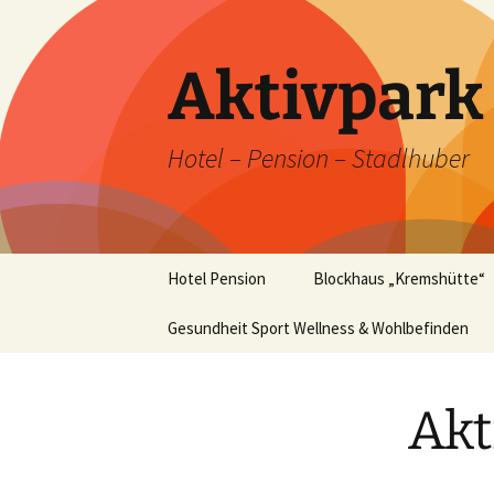
Zum
Inhalt
springen
Aktivpar
Hotel – Pension – Stadlhuber
Hotel Pension
Blockhaus „Kremshütte“
Unser Hotel im Winter
Gesundheit Sport Wellness & Wohlbefinden
Blockhaus „Kremshütte“
im Winter
Unsere Zimmer
Akt