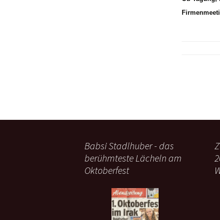
Firmenmeeti
Babsi Stadlhuber - das
Z
berühmteste Lächeln am
2
Oktoberfest
W