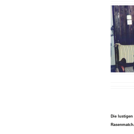
Die lustige
Rasenmatch