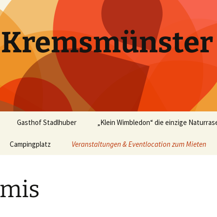
k Kremsmünster
Gasthof Stadlhuber
„Klein Wimbledon“ die einzige Naturras
Campingplatz
Veranstaltungen & Eventlocation zum Mieten
Bericht in „happy tennis“
Ausgabe 07/2004
Events – Rückblick
Tennis
omis
Promis