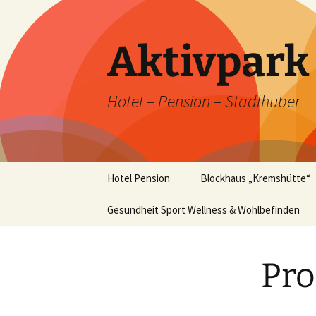
Zum
Inhalt
springen
Aktivpar
Hotel – Pension – Stadlhuber
Hotel Pension
Blockhaus „Kremshütte“
Unser Hotel im Winter
Gesundheit Sport Wellness & Wohlbefinden
Blockhaus „Kremshütte“
im Winter
Unsere Zimmer
Pr