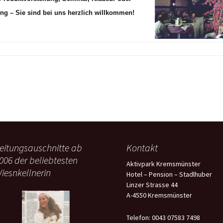
ng – Sie sind bei uns herzlich willkommen!
eitungsauschnitte ab
Kontakt
006 der beliebtesten
Aktivpark Kremsmünster
iesnkellnerin
Hotel – Pension – Stadlhuber
Linzer Strasse 44
A-4550 Kremsmünster
Telefon: 0043 07583 7498