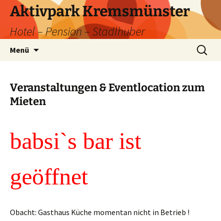
Zum
Aktivpark Kremsmünster
Inhalt
Hotel – Pension – Stadlhuber
springen
Suchen
Menü
nach:
Veranstaltungen & Eventlocation zum
Mieten
babsi`s bar ist
geöffnet
Obacht: Gasthaus Küche momentan nicht in Betrieb !