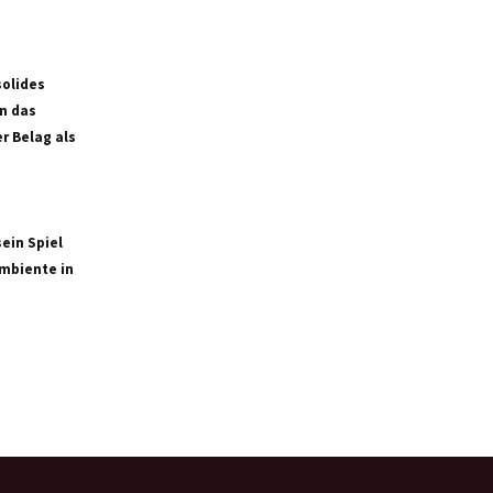
solides
n das
r Belag als
sein Spiel
Ambiente in