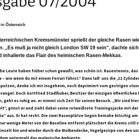
gabe 07/2004
in Österreich
terreichischen Kremsmünster sprießt der gleiche Rasen wie
. „Es muß ja nicht gleich London SW 19 sein“, dachte sich
d inhalierte das Flair des heimischen Rasen-Mekkas.
die Leute haben früher schon gewußt, was schön ist. Rasentennis, das 
 – wie wenn du mit einem Ferrari fährst.“ Dann laß‘ uns die ,12 Zylinde
chputzen, denke ich mir insgeheim, noch deprimiert vom gestrigen stu
rangel. Doch Gottfried Stadlhuber, Besitzer der einzigen öffentlichen
h, geht es ruhig an. er nimmt sich Zeit für seinen Besuch. „Wir sind hie
lt“, grinst er und zieht dabei seine rotweißrote Trainingsjacke mit der 
a“ aus. Er hat recht. Die zwei Rasenplätze liegen beinahe kitschig am
nur wenige Meter von der Baseline entfernt plätschert die Krems still vo
linzelt hin und wieder durch die Wolkendecke, Vogelgezirpe von den un
um untermalt das malerische Ambiente.