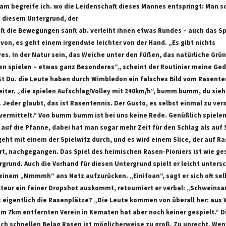
am begreife ich. wo die Leidenschaft dieses Mannes entspringt: Man 
f diesem Untergrund, der
t die Bewegungen sanft ab. verleiht ihnen etwas Rundes – auch das Sp
avon, es geht einem irgendwie leichter von der Hand. „Es gibt nichts
es. In der Natur sein, das Weiche unter den Füßen, das natürliche Grü
sen spielen – etwas ganz Besonderes“‚, scheint der Routinier meine Ge
ßt Du. die Leute haben durch Wimbledon ein falsches Bild vom Rasente
eiter. „die spielen Aufschlag/Volley mit 240km/h“, bumm bumm, du sieh
 Jeder glaubt, das ist Rasentennis. Der Gusto, es selbst einmal zu ver
 vermittelt.“ Von bumm bumm ist bei uns keine Rede. Genüßlich spielen
 auf die Pfanne, dabei hat man sogar mehr Zeit für den Schlag als auf 
eht mit einem der Spielwitz durch, und es wird einem Slice, der auf Ra
rt, nachgegangen. Das Spiel des heimischen Rasen-Pioniers ist wie ge
grund. Auch die Vorhand für diesen Untergrund spielt er leicht unters
inem „Mmmmh“ ans Netz aufzurücken. „Einifoan“, sagt er sich oft selb
teur ein feiner Dropshot auskommt, retourniert er verbal: „Schweinsa
t eigentlich die Rasenplätze? „Die Leute kommen von überall her: aus 
m 7km entfernten Verein in Kematen hat aber noch keiner gespielt.“ Di
ch schnellen Belag Rasen ist möglicherweise zu groß. Zu unrecht. We