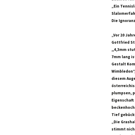
„Ein Tennisl
Slalomerfah
Die Ignoran
„Vor 20 Jahr
Gottfried St
,,4,3mm stut
7mm lang ist
Gestalt Kom
Wimbledon“,
diesem Auge
österreichis
plumpsen, pl
Eigenschaft 
beckenhoch z
Tief gebückt
„Die Grashal
stimmt nicht