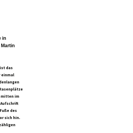
 in
 Martin
ist das
r einmal
ndenlangen
 Rasenplätze
r mitten im
Aufschrift
 Fuße des
r sich hin.
zähligen