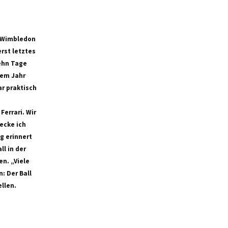
r Wimbledon
rst letztes
zehn Tage
esem Jahr
ar praktisch
Ferrari. Wir
ecke ich
g erinnert
ll in der
n. „Viele
: Der Ball
llen.