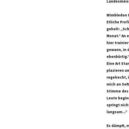
Landesmeis
Wimbledon I
Etliche Prof
geholt: „Sc
Monat.“ An 
hier trainie
gewann, in d
ebenbürtig.
Eine Art Sta
plazieren u
regelrecht,
mich an Soft
Stimme des 
Leute beginn
springt nic
langsam…“
Es dämpft,