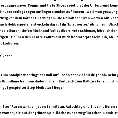
es, aggressives Tennis und tiefe Slices spielt, ist der Untergrund kein
adlhuber verlegt sogar Anfängerstunden auf Rasen: „Weil man gezwunge
ichtig vor dem Körper zu schlagen. Die Grundtechniken werden auf Ras
auch Hobbyspieler entwickeln darauf ihr Spiel weiter.“ Als ich zum Abs
nspielbaren, tiefen Rückhand-Volley übers Netz schlenze, höre ich den 
igen Tribünen des Centre Courts auf mich herunterprasseln. Oh, oh – e
 aufzuhören.
uf Rasen
 zum Sandplatz springt der Ball auf Rasen sehr viel niedriger ab. Bei
r Grundlinie hat man dadurch mehr Zeit, sich zum Ball zu stellen und i
n gut gespielter Stop bleibt last liegen.
mt auf Rasen wirklich jeden Schnitt an. Aufschlag und Slice mutieren z
 Waffen, die auf der grünen Spielfläche nur so wegflutschen. Damit st