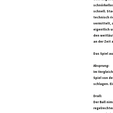
schnörkellos
schnell. St
technisch r
vermittelt, 
eigentlich u
den weitläuf
an der Zeit
Das Spiel a
Absprung:
Im Vergleich
Spiel von de
schlagen. Ei
Drall:
Der Ball nim
regelrechten