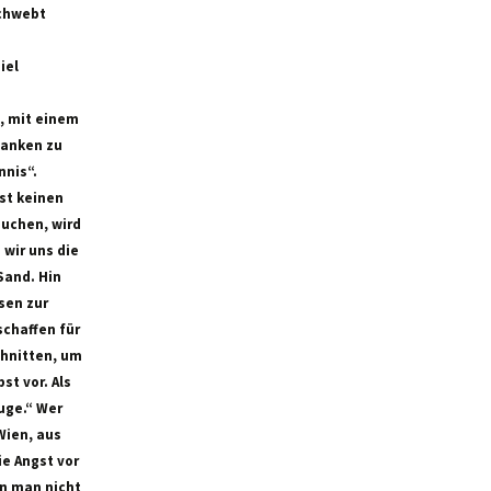
schwebt
iel
n, mit einem
danken zu
nnis“.
st keinen
suchen, wird
 wir uns die
Sand. Hin
sen zur
schaffen für
chnitten, um
st vor. Als
uge.“ Wer
Wien, aus
e Angst vor
nn man nicht