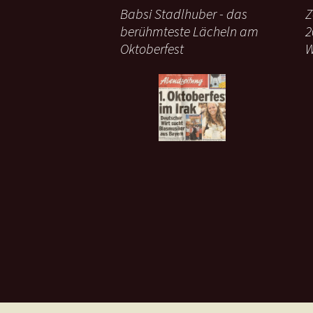
Babsi Stadlhuber - das
Z
berühmteste Lächeln am
2
Oktoberfest
W