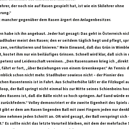
ehrer, der noch nie auf Rasen gespielt hat, ist wie ein Skilehrer ohne
rung.“
z mancher gegenüber dem Rasen ärgert den Anlagenbesitzer.
en habe ich ihn angebaut. Jeder hat gesagt: Das geht in Österreich nic
adlhuber meint den Rasen; den er seitdem täglich hegt und pflegt, spr
zen, vertikutieren und linieren.“ Mein Einwand, daß das Grün in Wimb
, kostet ihm nur ein beiläufiges Grinsen. Schnell wird klar, daß sich in 
petenz und Leidenschaft vereinen. „Den Rasensamen krieg ich „direkt
 fährt er fort, „über Beziehungen von einem Greenkeeper.“ An Tennis d
nblick schon nicht mehr. Stadlhuber sowieso nicht – der Pionier des
chen Rasentennis ist in Fahrt. Aus Schulterhöhe läßt er die Filzkugel 
oop, der Ball springt nicht einmal bis zur Mitte seines Schienbeins hoc
des Rasens ist, daß die Bälle nicht so hoch springen. Auf Sand würde e
urückfedern.“ Volley demonstriert er die zweite Eigenheit des Spiels
 gibt er dem am Rasen liegenden Ball mit zwei Fingern jeden nur denkb
me nehmen jeden Schnitt an. Oft wird gesagt, der Ball verspringt sich 
.“ Es sollte nicht das letzte Vorurteil bleiben, mit dem der mehrfache