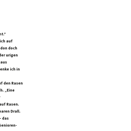
ht.“
ich auf
ledon doch
der urigen
 aus
enke ich in
auf den Rasen
h. „Eine
r
 auf Rasen.
aren Drall.
– das
 Senioren-