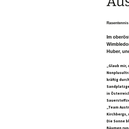
Aus
Rasentennis 
Im oberös
Wimbledon
Huber, un
„Glaub mir, 
Nonplusultra
kräftig dur
Sandplatzge
in Österreic
Sauerstoffze
„Team Austri
Kirchbergs, 
Die Sonne b
Bäumen rund