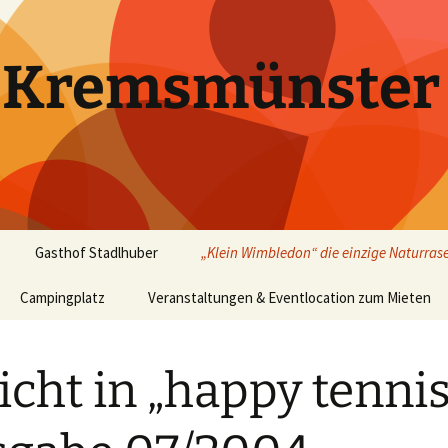
k Kremsmünster
Gasthof Stadlhuber
„Klein Wimbledon“ die einzige Naturras
Campingplatz
Veranstaltungen & Eventlocation zum Mieten
Bericht in „happy tennis“
Ausgabe 07/2004
Events – Rückblick
Tennis
icht in „happy tennis
Promis