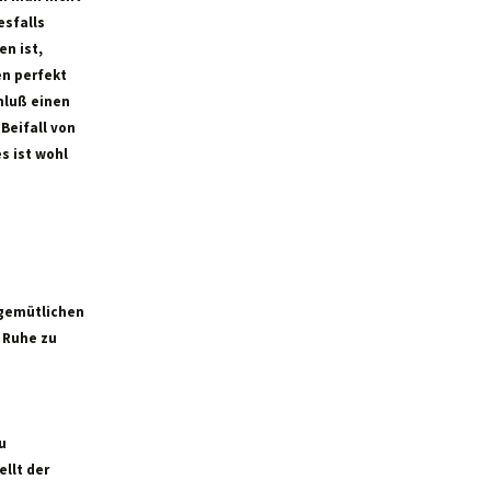
esfalls
n ist,
en perfekt
chluß einen
Beifall von
s ist wohl
m gemütlichen
n Ruhe zu
u
ellt der