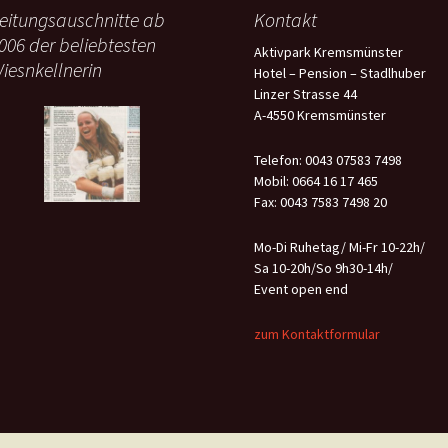
eitungsauschnitte ab
Kontakt
006 der beliebtesten
Aktivpark Kremsmünster
iesnkellnerin
Hotel – Pension – Stadlhuber
Linzer Strasse 44
A-4550 Kremsmünster
Telefon: 0043 07583 7498
Mobil: 0664 16 17 465
Fax: 0043 7583 7498 20
Mo-Di Ruhetag/ Mi-Fr 10-22h/
Sa 10-20h/So 9h30-14h/
Event open end
zum Kontaktformular