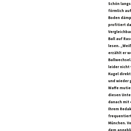
Schön langs
förmlich au
Boden dämpf
profitiert d
Vergleichbar
Ball auf Ra
lesen. „Wei
erzählt er w
Ballwechsel.
leider nicht
Kugel direkt
und wieder g
Waffe mutie
diesen Unter
danach mit e
Ihrem Redak
frequentier
München. Vo
dem angebli