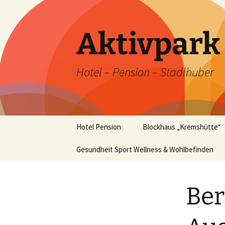
Zum
Inhalt
springen
Aktivpar
Hotel – Pension – Stadlhuber
Hotel Pension
Blockhaus „Kremshütte“
Unser Hotel im Winter
Gesundheit Sport Wellness & Wohlbefinden
Blockhaus „Kremshütte“
im Winter
Unsere Zimmer
Ber