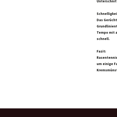
Unterschnitt
Schnelligkei
Das Gerücht,
Grundlinien
Tempo mit a
schnell.
Fazit:
Rasentennis 
um einige Fa
Kremsmünste