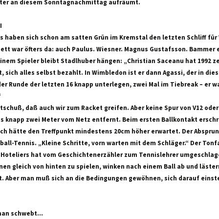
ter an diesem Sonntagnachmittag aufräumt.
I
is haben sich schon am satten Grün im Kremstal den letzten Schliff fü
hett war öfters da: auch Paulus. Wiesner. Magnus Gustafsson. Bammer e
einem Spieler bleibt Stadlhuber hängen: „Christian Saceanu hat 1992 
rt, sich alles selbst bezahlt. In Wimbledon ist er dann Agassi, der in di
er Runde der letzten 16 knapp unterlegen, zwei Mal im Tiebreak – er w
“
rtschuß, daß auch wir zum Racket greifen. Aber keine Spur von V12 oder 
ns knapp zwei Meter vom Netz entfernt. Beim ersten Ballkontakt erschr
 ich hätte den Treffpunkt mindestens 20cm höher erwartet. Der Absprun
ball-Tennis. „Kleine Schritte, vorn warten mit dem Schläger.“ Der Tonfa
Hoteliers hat vom Geschichtenerzähler zum Tennislehrer umgeschlage
en gleich von hinten zu spielen, winken nach einem Ball ab und lästern
ht. Aber man muß sich an die Bedingungen gewöhnen, sich darauf einste
 man schwebt…